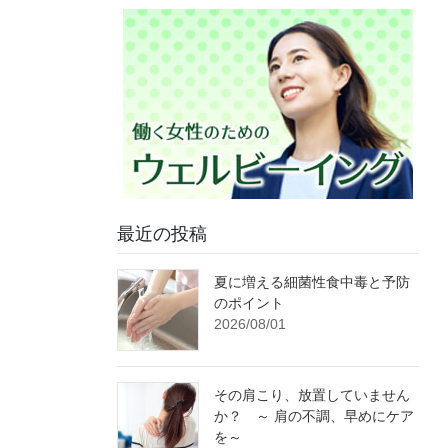
最近の投稿
夏に増える細菌性食中毒と予防
のポイント
2026/08/01
その肩こり、放置していません
か？ ～ 肩の不調、早めにケア
を～