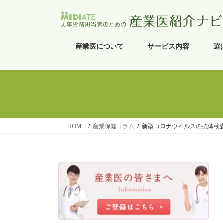
コ
ナ
ン
ビ
テ
ゲ
ン
ー
産業医について
サービス内容
選
ツ
シ
へ
ョ
ス
ン
キ
に
ッ
移
プ
動
HOME
産業保健コラム
新型コロナウイルスの抗体検査