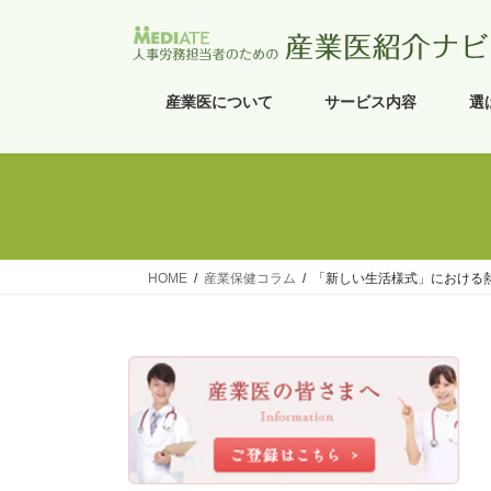
コ
ナ
ン
ビ
テ
ゲ
ン
ー
産業医について
サービス内容
選
ツ
シ
へ
ョ
ス
ン
キ
に
ッ
移
プ
動
HOME
産業保健コラム
「新しい生活様式」における