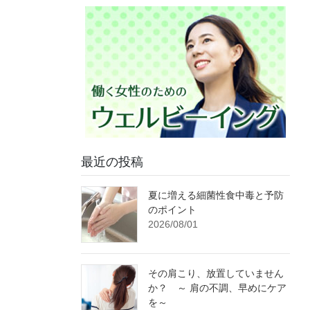
最近の投稿
夏に増える細菌性食中毒と予防
のポイント
2026/08/01
その肩こり、放置していません
か？ ～ 肩の不調、早めにケア
を～