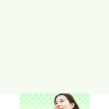
歯周病と全身の病気 《Vol.59-
2》
2018/07/15
産業保健コラム
次の記事
紫外線対策（ビタミンについ
て）
2018/08/10