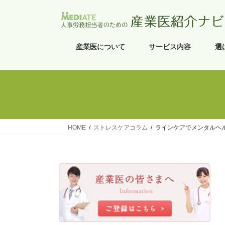
コ
ナ
ン
ビ
テ
ゲ
ン
ー
産業医について
サービス内容
選
ツ
シ
へ
ョ
ス
ン
キ
に
ッ
移
プ
動
HOME
ストレスケアコラム
ラインケアでメンタルヘ