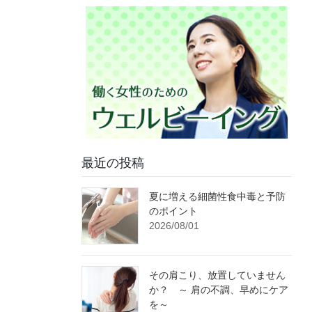
最近の投稿
夏に増える細菌性食中毒と予防
のポイント
2026/08/01
その肩こり、放置していません
か？ ～ 肩の不調、早めにケア
を～