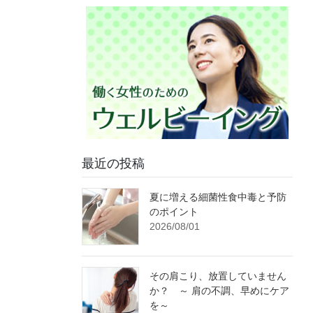
最近の投稿
夏に増える細菌性食中毒と予防
のポイント
2026/08/01
その肩こり、放置していません
か？ ～ 肩の不調、早めにケア
を～