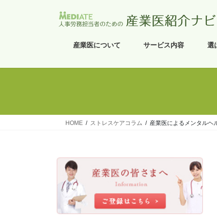
コ
ナ
ン
ビ
テ
ゲ
ン
ー
産業医について
サービス内容
選
ツ
シ
へ
ョ
ス
ン
キ
に
ッ
移
プ
動
HOME
ストレスケアコラム
産業医によるメンタルヘ